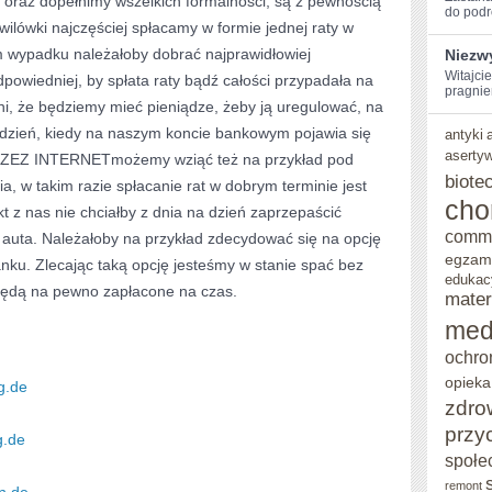
raz dopełnimy wszelkich formalności, są z pewnością
do podr
wilówki najczęściej spłacamy w formie jednej raty w
NIE
m wypadku należałoby dobrać najprawidłowiej
Niezw
CHCĄ
Witajci
owiedniej, by spłata raty bądź całości przypadała na
pragnie
ZA
i, że będziemy mieć pieniądze, żeby ją uregulować, na
WYBITNIE
 dzień, kiedy na naszym koncie bankowym pojawia się
antyki
aserty
ZEZ INTERNETmożemy wziąć też na przykład pod
RYZYKOWAĆ
biote
 w takim razie spłacanie rat w dobrym terminie jest
cho
ikt z nas nie chciałby z dnia na dzień zaprzepaścić
comm
uta. Należałoby na przykład zdecydować się na opcję
egzam
nku. Zlecając taką opcję jesteśmy w stanie spać bez
edukac
będą na pewno zapłacone na czas.
mater
med
ochro
opieka
g.de
zdro
przy
g.de
społe
remont