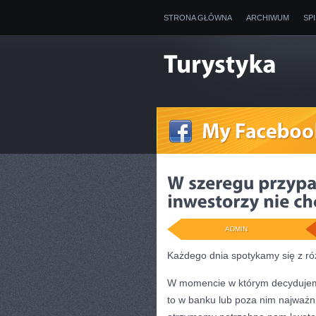
STRONA GŁÓWNA
ARCHIWUM
SP
ADMIN
Każdego dnia spotykamy się z r
W momencie w którym decydujemy
to w banku lub poza nim najważni