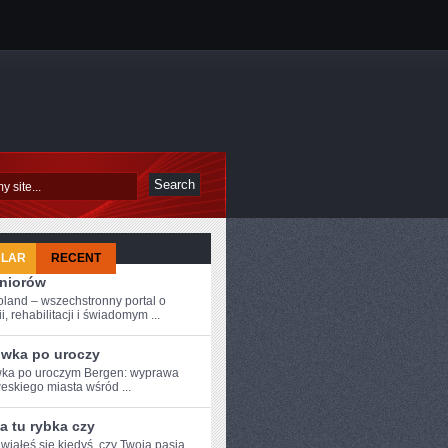
ULAR
RECENT
eniorów
oland – wszechstronny portal o
i, rehabilitacji i świadomym ...
wka po uroczy
a⁤ po ‍uroczym Bergen: ⁣wyprawa
weskiego miasta wśród ...
a tu rybka czy
iałeś się kiedyś, czy Twoja⁢ pasja⁤