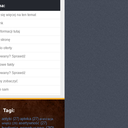
się więcej na ten temat
ink
formacji tutaj
stronę
o oferty
gowany? Sprawdź
owe fakty
gowany? Sprawdź
by zobaczyć
o sam
antyki
(27)
apteka
(27)
aranżacja
asertywność
(27)
wnętrz
(26)