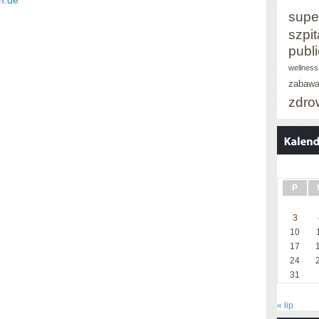
n.de
supe
szpit
publ
wellness
zabaw
zdro
P
3
10
17
24
31
« lip