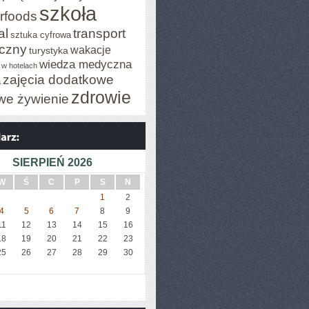
szkoła
rfoods
al
transport
sztuka cyfrowa
iczny
wakacje
turystyka
wiedza medyczna
 w hotelach
zajęcia dodatkowe
a
zdrowie
we żywienie
SIERPIEŃ 2026
W
Ś
C
P
S
N
1
2
4
5
6
7
8
9
11
12
13
14
15
16
18
19
20
21
22
23
25
26
27
28
29
30