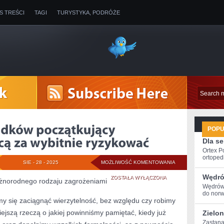
IS TREŚCI
TAGI
TURYSTYKA, PODRÓŻE
POP
Dla s
Ortex P
ortopedi
W
SIE - 28 - 2025
MOŻLIWOŚĆ KOMENTOWANIA
Wędró
SZEREGU
ZOSTAŁA WYŁĄCZONA
óżnorodnego rodzaju zagrożeniami
Wędrówk
PRZYPADKÓW
do⁢ nor
 się zaciągnąć wierzytelność, bez względu czy robimy
POCZĄTKUJĄCY
ejszą rzeczą o jakiej powinniśmy pamiętać, kiedy już
Zielon
INWESTORZY
Zastanaw