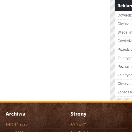
Dowiedz 
Otwórz l
Więcej in
Odwiedź 
Przejdź d
Zaintry
Poznaj n
Zaintry
Otwórz, 
Zobacz t
sierpień 2026
Archiwum