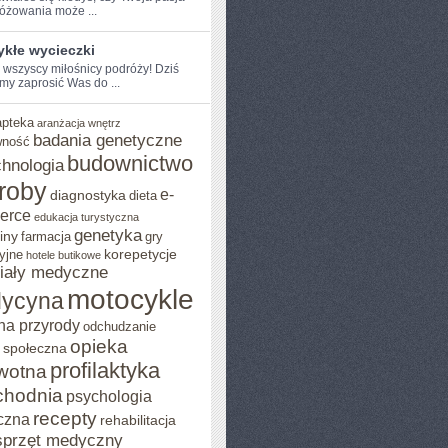
óżowania ‌może ...
ykłe wycieczki
e wszyscy miłośnicy podróży! Dziś​
my zaprosić Was do ...
apteka
aranżacja wnętrz
badania genetyczne
wność
budownictwo
chnologia
roby
e-
diagnostyka
dieta
erce
edukacja turystyczna
genetyka
iny
farmacja
gry
korepetycje
yjne
hotele butikowe
iały medyczne
motocykle
ycyna
na przyrody
odchudzanie
opieka
 społeczna
profilaktyka
wotna
chodnia
psychologia
recepty
czna
rehabilitacja
sprzęt medyczny