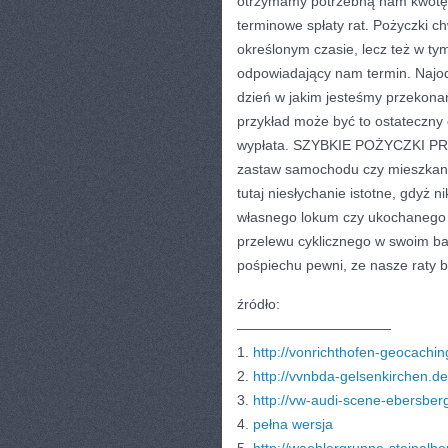
otrzymamy potrzebną nam kwotę o
terminowe spłaty rat. Pożyczki ch
określonym czasie, lecz też w ty
odpowiadający nam termin. Najodp
dzień w jakim jesteśmy przekonan
przykład może być to ostateczny
wypłata. SZYBKIE POŻYCZKI PR
zastaw samochodu czy mieszkania,
tutaj niesłychanie istotne, gdyż n
własnego lokum czy ukochanego a
przelewu cyklicznego w swoim ba
pośpiechu pewni, ze nasze raty 
źródło:
———————————
1.
http://vonrichthofen-geocachin
2.
http://vvnbda-gelsenkirchen.de
3.
http://vw-audi-scene-ebersber
4.
pełna wersja