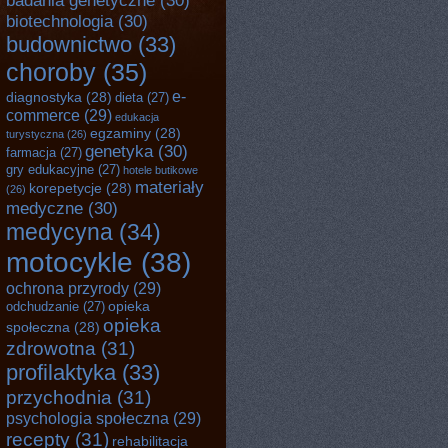
badania genetyczne
(30)
biotechnologia
(30)
budownictwo
(33)
choroby
(35)
e-
diagnostyka
(28)
dieta
(27)
commerce
(29)
edukacja
egzaminy
(28)
turystyczna
(26)
genetyka
(30)
farmacja
(27)
gry edukacyjne
(27)
hotele butikowe
materiały
korepetycje
(28)
(26)
medyczne
(30)
medycyna
(34)
motocykle
(38)
ochrona przyrody
(29)
opieka
odchudzanie
(27)
opieka
społeczna
(28)
zdrowotna
(31)
profilaktyka
(33)
przychodnia
(31)
psychologia społeczna
(29)
recepty
(31)
rehabilitacja