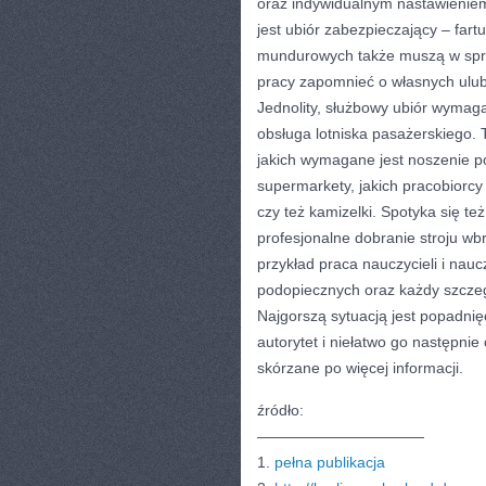
oraz indywidualnym nastawieniem
jest ubiór zabezpieczający – far
mundurowych także muszą w spra
pracy zapomnieć o własnych ulub
Jednolity, służbowy ubiór wymaga
obsługa lotniska pasażerskiego.
jakich wymagane jest noszenie p
supermarkety, jakich pracobiorcy
czy też kamizelki. Spotyka się t
profesjonalne dobranie stroju wb
przykład praca nauczycieli i nau
podopiecznych oraz każdy szczeg
Najgorszą sytuacją jest popadni
autorytet i niełatwo go następni
skórzane po więcej informacji.
źródło:
———————————
1.
pełna publikacja