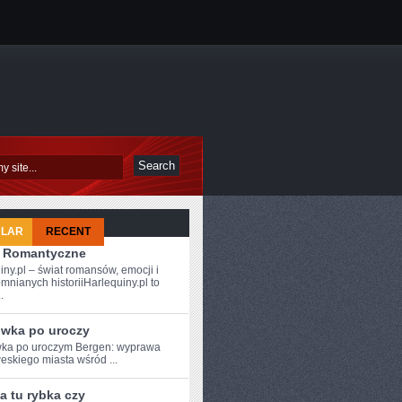
ULAR
RECENT
 i Romantyczne
iny.pl – świat romansów, emocji i
mnianych historiiHarlequiny.pl to
.
wka po uroczy
a⁤ po ‍uroczym Bergen: ⁣wyprawa
weskiego miasta wśród ...
a tu rybka czy