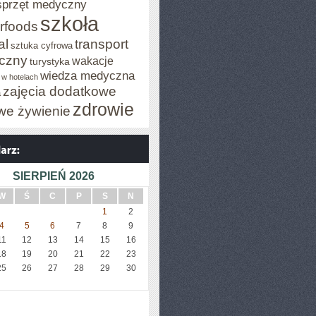
sprzęt medyczny
szkoła
rfoods
al
transport
sztuka cyfrowa
iczny
wakacje
turystyka
wiedza medyczna
 w hotelach
zajęcia dodatkowe
a
zdrowie
we żywienie
SIERPIEŃ 2026
W
Ś
C
P
S
N
1
2
4
5
6
7
8
9
11
12
13
14
15
16
18
19
20
21
22
23
25
26
27
28
29
30