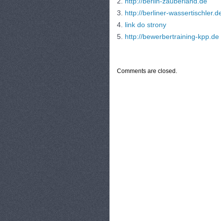
2.
http://berlin-zauberland.de
3.
http://berliner-wassertischler.d
4.
link do strony
5.
http://bewerbertraining-kpp.de
CATEGORIES:
TURYSTYKA, PODRÓŻE
Comments are closed.