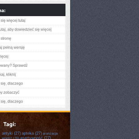
się więcej tutaj
utaj, aby dowiedzieć się więcej
stronę
aj pełną wersję
ięcej
gowany? Sprawdź
aj, kliknij
się, dlaczego
by zobaczyć
się, dlaczego
antyki
(27)
apteka
(27)
aranżacja
asertywność
(27)
wnętrz
(26)