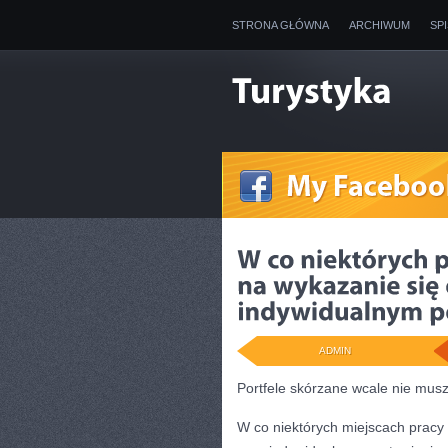
STRONA GŁÓWNA
ARCHIWUM
SP
ADMIN
Portfele skórzane wcale nie musz
W co niektórych miejscach pracy