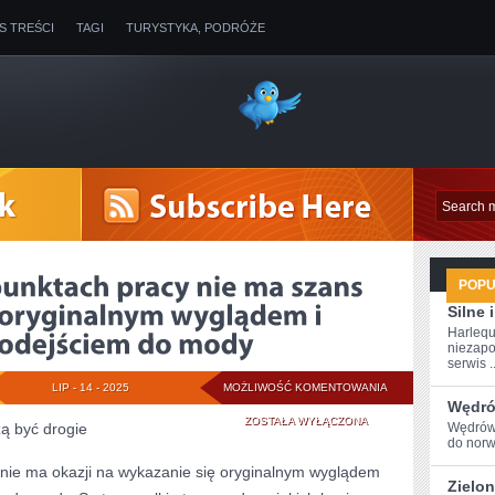
IS TREŚCI
TAGI
TURYSTYKA, PODRÓŻE
POP
Silne
Harlequ
niezapo
serwis ..
W
LIP - 14 - 2025
MOŻLIWOŚĆ KOMENTOWANIA
Wędró
CO
ZOSTAŁA WYŁĄCZONA
ą być drogie
Wędrówk
do⁢ nor
NIEKTÓRYCH
 nie ma okazji na wykazanie się oryginalnym wyglądem
Zielon
PUNKTACH