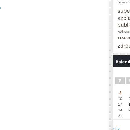
remont
e
supe
szpit
publ
wellness
zabaw
zdro
P
3
10
17
24
31
« lip