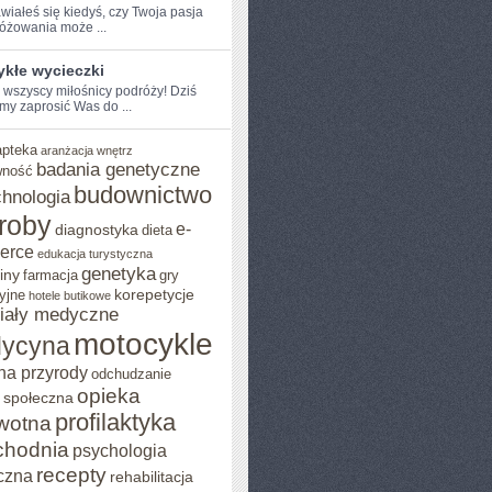
iałeś się kiedyś, czy Twoja⁢ pasja⁤
óżowania ‌może ...
ykłe wycieczki
e wszyscy miłośnicy podróży! Dziś​
my zaprosić Was do ...
apteka
aranżacja wnętrz
badania genetyczne
wność
budownictwo
chnologia
roby
e-
diagnostyka
dieta
erce
edukacja turystyczna
genetyka
iny
farmacja
gry
korepetycje
yjne
hotele butikowe
iały medyczne
motocykle
ycyna
na przyrody
odchudzanie
opieka
 społeczna
profilaktyka
wotna
chodnia
psychologia
recepty
czna
rehabilitacja