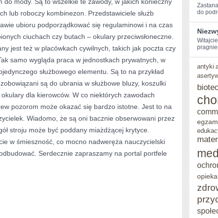
 do mody. Są to wszelkie te zawody, w jakich konieczny
Zastanaw
PRACY
do podr
tuch lub roboczy kombinezon. Przedstawiciele służb
wie ubioru podporządkować się regulaminowi i na czas
NIE
Niezw
ionych ciuchach czy butach – okulary przeciwsłoneczne.
MA
Witajci
pragnie
ny jest też w placówkach cywilnych, takich jak poczta czy
SZANS
 Tak samo wygląda praca w jednostkach prywatnych, w
antyki
NA
ojedynczego służbowego elementu. Są to na przykład
aserty
 zobowiązani są do ubrania w służbowe bluzy, koszulki
WYKAZANIE
biote
eż okulary dla kierowców. W co niektórych zawodach
cho
SIĘ
rew pozorom może okazać się bardzo istotne. Jest to na
comm
ORYGINALNYM
czycielek. Wiadomo, że są oni bacznie obserwowani przez
egzam
WYGLĄDEM
ół stroju może być poddany miażdżącej krytyce.
edukac
mater
ęcie w śmieszność, co mocno nadweręża nauczycielski
I
med
e odbudować. Serdecznie zapraszamy na portal portfele
INDYWIDUALNYM
ochro
PODEJŚCIEM
opieka
zdro
DO
przy
MODY
społe