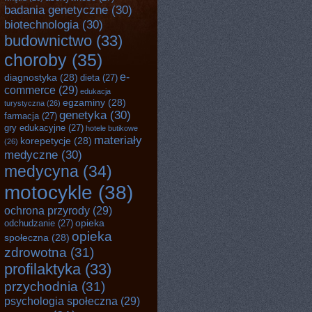
badania genetyczne
(30)
biotechnologia
(30)
budownictwo
(33)
choroby
(35)
e-
diagnostyka
(28)
dieta
(27)
commerce
(29)
edukacja
egzaminy
(28)
turystyczna
(26)
genetyka
(30)
farmacja
(27)
gry edukacyjne
(27)
hotele butikowe
materiały
korepetycje
(28)
(26)
medyczne
(30)
medycyna
(34)
motocykle
(38)
ochrona przyrody
(29)
opieka
odchudzanie
(27)
opieka
społeczna
(28)
zdrowotna
(31)
profilaktyka
(33)
przychodnia
(31)
psychologia społeczna
(29)