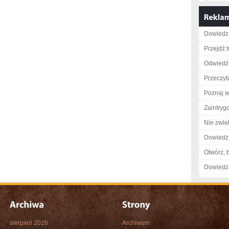
Dowiedz 
Przejdź t
Odwiedź 
Przeczyt
Poznaj w
Zaintry
Nie zwlek
Dowiedz 
Otwórz, 
Dowiedz 
sierpień 2026
Archiwum