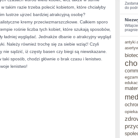
Zastanaw
 w takim razie trzeba polecić kobietom, które chciałyby
do podr
WYGLĄD?
im lustrze ujrzeć bardziej atrakcyjną osobę?
Niezw
jalistyczne kremy przeciwzmarszczkowe. Całkiem sporo
Witajci
tempie rośnie liczba tych kobiet, które szukają sposobów,
pragnie
y ładniej wyglądać. Jednakże dbanie o atrakcyjny wygląd
antyki
ki. Należy również trochę się za siebie wziąć! Czyli
aserty
y nie sądzić, iż częsty basen czy biegi są niewskazane.
biote
 taki sposób, chodzi głównie o brak czasu i lenistwo.
cho
woje lenistwo!
comm
egzam
edukac
mater
med
ochro
opieka
zdro
przy
społe