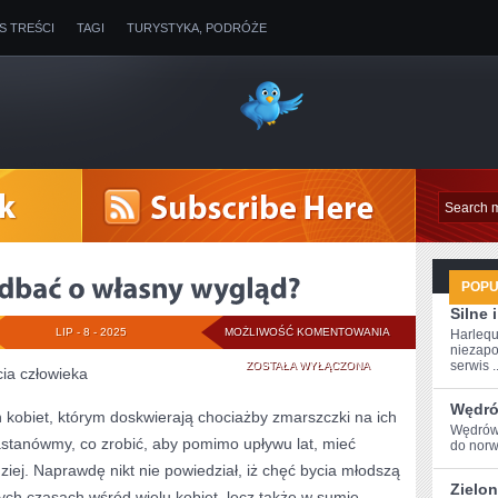
IS TREŚCI
TAGI
TURYSTYKA, PODRÓŻE
POP
Silne
JAK
LIP - 8 - 2025
MOŻLIWOŚĆ KOMENTOWANIA
Harlequ
niezapo
MAMY
serwis ..
ZOSTAŁA WYŁĄCZONA
ia człowieka
OKAZJĘ
Wędró
h kobiet, którym doskwierają chociażby zmarszczki na ich
Wędrówk
DBAĆ
astanówmy, co zrobić, aby pomimo upływu lat, mieć
do⁢ nor
O
ziej. Naprawdę nikt nie powiedział, iż chęć bycia młodszą
Zielon
zych czasach wśród wielu kobiet, lecz także w sumie
WŁASNY