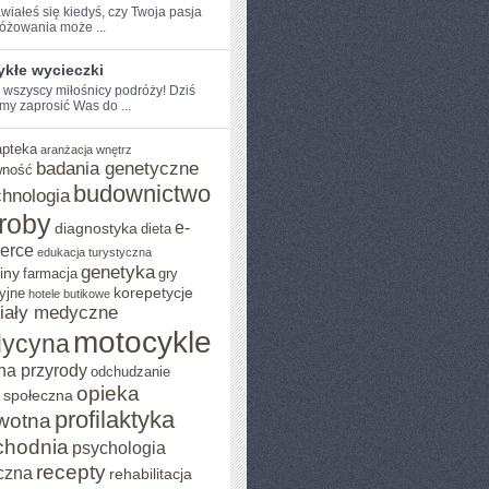
iałeś się kiedyś, czy Twoja⁢ pasja⁤
óżowania ‌może ...
ykłe wycieczki
e wszyscy miłośnicy podróży! Dziś​
my zaprosić Was do ...
apteka
aranżacja wnętrz
badania genetyczne
wność
budownictwo
chnologia
roby
e-
diagnostyka
dieta
erce
edukacja turystyczna
genetyka
iny
farmacja
gry
korepetycje
yjne
hotele butikowe
iały medyczne
motocykle
ycyna
na przyrody
odchudzanie
opieka
 społeczna
profilaktyka
wotna
chodnia
psychologia
recepty
czna
rehabilitacja