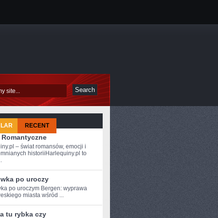
ULAR
RECENT
 i Romantyczne
iny.pl – świat romansów, emocji i
mnianych historiiHarlequiny.pl to
.
wka po uroczy
a⁤ po ‍uroczym Bergen: ⁣wyprawa
weskiego miasta wśród ...
a tu rybka czy