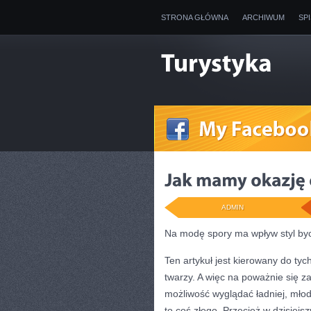
STRONA GŁÓWNA
ARCHIWUM
SP
ADMIN
Na modę spory ma wpływ styl byc
Ten artykuł jest kierowany do tyc
twarzy. A więc na poważnie się z
możliwość wyglądać ładniej, młod
to coś złego. Przecież w dzisiejs