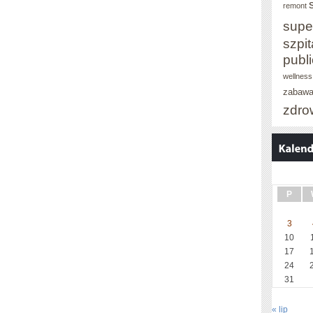
remont
supe
szpit
publ
wellness
zabaw
zdro
P
3
10
17
24
31
« lip