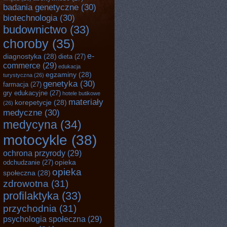
badania genetyczne
(30)
biotechnologia
(30)
budownictwo
(33)
choroby
(35)
e-
diagnostyka
(28)
dieta
(27)
commerce
(29)
edukacja
egzaminy
(28)
turystyczna
(26)
genetyka
(30)
farmacja
(27)
gry edukacyjne
(27)
hotele butikowe
materiały
korepetycje
(28)
(26)
medyczne
(30)
medycyna
(34)
motocykle
(38)
ochrona przyrody
(29)
opieka
odchudzanie
(27)
opieka
społeczna
(28)
zdrowotna
(31)
profilaktyka
(33)
przychodnia
(31)
psychologia społeczna
(29)