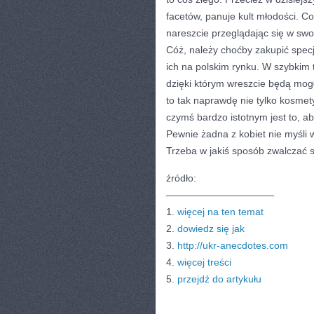
facetów, panuje kult młodości. Co
nareszcie przeglądając się w swo
Cóż, należy choćby zakupić spec
ich na polskim rynku. W szybkim 
dzięki którym wreszcie będą mogł
to tak naprawdę nie tylko kosmety
czymś bardzo istotnym jest to, ab
Pewnie żadna z kobiet nie myśli w
Trzeba w jakiś sposób zwalczać s
źródło:
———————————
1.
więcej na ten temat
2.
dowiedz się jak
3.
http://ukr-anecdotes.com
4.
więcej treści
5.
przejdź do artykułu
CATEGORIES:
TURYSTYKA, PODRÓŻE