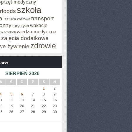
sprzęt medyczny
szkoła
rfoods
al
transport
sztuka cyfrowa
iczny
wakacje
turystyka
wiedza medyczna
 w hotelach
zajęcia dodatkowe
a
zdrowie
we żywienie
SIERPIEŃ 2026
W
Ś
C
P
S
N
1
2
4
5
6
7
8
9
11
12
13
14
15
16
18
19
20
21
22
23
25
26
27
28
29
30