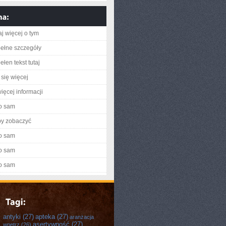
aj więcej o tym
ełne szczegóły
łen tekst tutaj
się więcej
ięcej informacji
o sam
by zobaczyć
o sam
o sam
o sam
antyki
(27)
apteka
(27)
aranżacja
asertywność
(27)
wnętrz
(26)