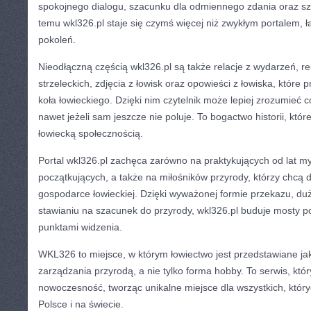
spokojnego dialogu, szacunku dla odmiennego zdania oraz s
temu wkl326.pl staje się czymś więcej niż zwykłym portalem, ł
pokoleń.
Nieodłączną częścią wkl326.pl są także relacje z wydarzeń, r
strzeleckich, zdjęcia z łowisk oraz opowieści z łowiska, które 
koła łowieckiego. Dzięki nim czytelnik może lepiej zrozumieć
nawet jeżeli sam jeszcze nie poluje. To bogactwo historii, któ
łowiecką społecznością.
Portal wkl326.pl zachęca zarówno na praktykujących od lat myś
początkujących, a także na miłośników przyrody, którzy chcą d
gospodarce łowieckiej. Dzięki wyważonej formie przekazu, du
stawianiu na szacunek do przyrody, wkl326.pl buduje mosty
punktami widzenia.
WKL326 to miejsce, w którym łowiectwo jest przedstawiane ja
zarządzania przyrodą, a nie tylko forma hobby. To serwis, który
nowoczesność, tworząc unikalne miejsce dla wszystkich, który
Polsce i na świecie.