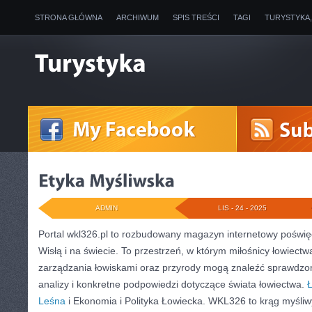
STRONA GŁÓWNA
ARCHIWUM
SPIS TREŚCI
TAGI
TURYSTYKA
ADMIN
LIS - 24 - 2025
Portal wkl326.pl to rozbudowany magazyn internetowy poświę
Wisłą i na świecie. To przestrzeń, w którym miłośnicy łowiec
zarządzania łowiskami oraz przyrody mogą znaleźć sprawdzon
analizy i konkretne podpowiedzi dotyczące świata łowiectwa.
Leśna
i Ekonomia i Polityka Łowiecka. WKL326 to krąg myśli