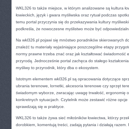
WKL326 to także miejsce, w którym analizowane są kultura łow
łowieckich, język i gwara myśliwska oraz rytuał podczas spotk
temu portal przyczynia się do przekazywania kultury myśliwski
podkreśla, że nowoczesne myślistwo może być odpowiedzialna 
Na wkl326.pl pojawi się mnóstwo poradników skierowanych d
znaleźć tu materiały wyjaśniające poszczególne etapy przygo
normy prawne trzeba znać oraz jak kształtować świadomość e
przyrodą. Jednocześnie portal zachęca do stałego kształcenia
myśliwy to przyrodnik, który dba o ekosystem.
Istotnym elementem wkl326.pl są opracowania dotyczące sprzę
ubrania terenowe, lornetki, akcesoria terenowe czy sprzęt te
świadomym wyborze, zwracając uwagę trwałość, ergonomię o
konkretnych sytuacjach. Czytelnik może zestawić różne opcje i
sprawdzają się w praktyce.
WKL326 to także żywa sieć miłośników łowiectwa, którzy prze
dorobkiem, komentują treści, zadają pytania i działają razem. P