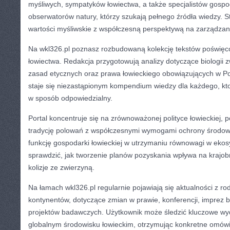
myśliwych, sympatyków łowiectwa, a także specjalistów gospod
obserwatorów natury, którzy szukają pełnego źródła wiedzy. S
wartości myśliwskie z współczesną perspektywą na zarządzan
Na wkl326.pl poznasz rozbudowaną kolekcję tekstów poświę
łowiectwa. Redakcja przygotowują analizy dotyczące biologii 
zasad etycznych oraz prawa łowieckiego obowiązujących w Pol
staje się niezastąpionym kompendium wiedzy dla każdego, kto
w sposób odpowiedzialny.
Portal koncentruje się na zrównoważonej polityce łowieckiej, 
tradycję polowań z współczesnymi wymogami ochrony środow
funkcję gospodarki łowieckiej w utrzymaniu równowagi w ekos
sprawdzić, jak tworzenie planów pozyskania wpływa na krajob
kolizje ze zwierzyną.
Na łamach wkl326.pl regularnie pojawiają się aktualności z ro
kontynentów, dotyczące zmian w prawie, konferencji, imprez b
projektów badawczych. Użytkownik może śledzić kluczowe wyd
globalnym środowisku łowieckim, otrzymując konkretne omówi