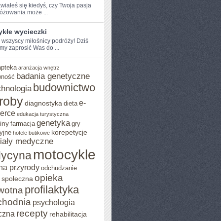
iałeś się kiedyś, czy Twoja⁢ pasja⁤
óżowania ‌może ...
ykłe wycieczki
e wszyscy miłośnicy podróży! Dziś​
my zaprosić Was do ...
apteka
aranżacja wnętrz
badania genetyczne
wność
budownictwo
chnologia
roby
e-
diagnostyka
dieta
erce
edukacja turystyczna
genetyka
iny
farmacja
gry
korepetycje
yjne
hotele butikowe
iały medyczne
motocykle
ycyna
na przyrody
odchudzanie
opieka
 społeczna
profilaktyka
wotna
chodnia
psychologia
recepty
czna
rehabilitacja