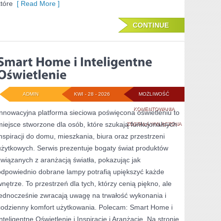
które
[ Read More ]
CONTINUE
ADMIN
KWI - 28 - 2026
MOŻLIWOŚĆ
SMART
KOMENTOWANIA
Innowacyjna platforma sieciowa poświęcona oświetleniu to
miejsce stworzone dla osób, które szukają funkcjonalnych
HOME
ZOSTAŁA WYŁĄCZONA
inspiracji do domu, mieszkania, biura oraz przestrzeni
I
użytkowych. Serwis prezentuje bogaty świat produktów
INTELIGENTNE
związanych z aranżacją światła, pokazując jak
OŚWIETLENIE
odpowiednio dobrane lampy potrafią upiększyć każde
wnętrze. To przestrzeń dla tych, którzy cenią piękno, ale
jednocześnie zwracają uwagę na trwałość wykonania i
codzienny komfort użytkowania. Polecam: Smart Home i
Inteligentne Oświetlenie i Inspiracje i Aranżacje. Na stronie