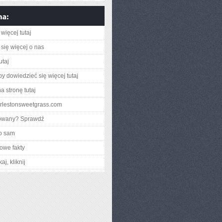
więcej tutaj
się więcej o nas
utaj
aby dowiedzieć się więcej tutaj
a stronę tutaj
harlestonsweetgrass.com
gowany? Sprawdź
o sam
owe fakty
aj, kliknij