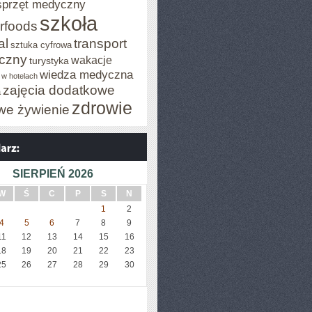
sprzęt medyczny
szkoła
rfoods
al
transport
sztuka cyfrowa
iczny
wakacje
turystyka
wiedza medyczna
 w hotelach
zajęcia dodatkowe
a
zdrowie
we żywienie
SIERPIEŃ 2026
W
Ś
C
P
S
N
1
2
4
5
6
7
8
9
11
12
13
14
15
16
18
19
20
21
22
23
25
26
27
28
29
30