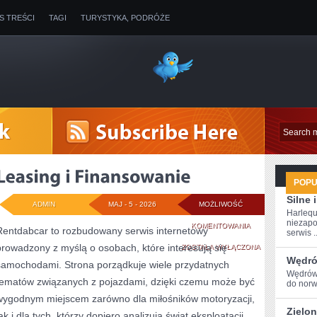
IS TREŚCI
TAGI
TURYSTYKA, PODRÓŻE
POP
Silne
ADMIN
MAJ - 5 - 2026
MOŻLIWOŚĆ
Harlequ
niezapo
LEASING
KOMENTOWANIA
Rentdabcar to rozbudowany serwis internetowy
serwis ..
prowadzony z myślą o osobach, które interesują się
I
ZOSTAŁA WYŁĄCZONA
Wędró
samochodami. Strona porządkuje wiele przydatnych
FINANSOWANIE
Wędrówk
tematów związanych z pojazdami, dzięki czemu może być
do⁢ nor
wygodnym miejscem zarówno dla miłośników motoryzacji,
Zielon
ak i dla tych, którzy dopiero analizują świat eksploatacji