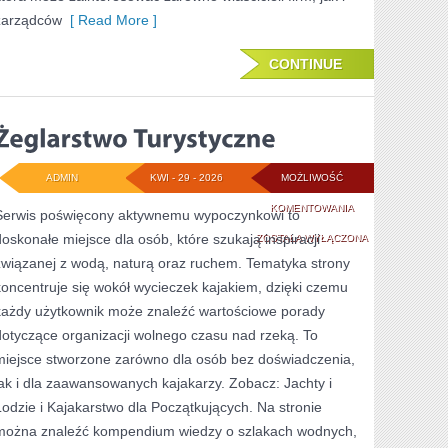
zarządców
[ Read More ]
CONTINUE
ADMIN
KWI - 29 - 2026
MOŻLIWOŚĆ
ŻEGLARSTWO
KOMENTOWANIA
Serwis poświęcony aktywnemu wypoczynkowi to
doskonałe miejsce dla osób, które szukają inspiracji
TURYSTYCZNE
ZOSTAŁA WYŁĄCZONA
związanej z wodą, naturą oraz ruchem. Tematyka strony
koncentruje się wokół wycieczek kajakiem, dzięki czemu
każdy użytkownik może znaleźć wartościowe porady
dotyczące organizacji wolnego czasu nad rzeką. To
miejsce stworzone zarówno dla osób bez doświadczenia,
jak i dla zaawansowanych kajakarzy. Zobacz: Jachty i
Łodzie i Kajakarstwo dla Początkujących. Na stronie
można znaleźć kompendium wiedzy o szlakach wodnych,