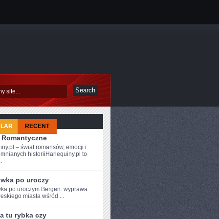
ULAR
RECENT
 i Romantyczne
iny.pl – świat romansów, emocji i
mnianych historiiHarlequiny.pl to
.
wka po uroczy
a⁤ po ‍uroczym Bergen: ⁣wyprawa
weskiego miasta wśród ...
a tu rybka czy