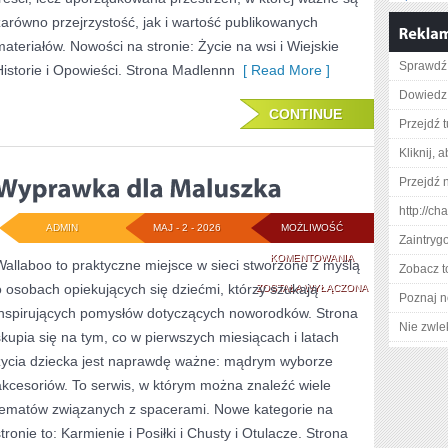
zarówno przejrzystość, jak i wartość publikowanych
materiałów. Nowości na stronie: Życie na wsi i Wiejskie
Sprawdź 
Historie i Opowieści. Strona Madlennn
[ Read More ]
Dowiedz 
CONTINUE
Przejdź t
Kliknij, 
Przejdź n
http://c
ADMIN
MAJ - 2 - 2026
MOŻLIWOŚĆ
Zaintry
WYPRAWKA
KOMENTOWANIA
Wallaboo to praktyczne miejsce w sieci stworzone z myślą
Zobacz t
o osobach opiekujących się dziećmi, którzy szukają
DLA
ZOSTAŁA WYŁĄCZONA
Poznaj n
inspirujących pomysłów dotyczących noworodków. Strona
MALUSZKA
Nie zwlek
skupia się na tym, co w pierwszych miesiącach i latach
życia dziecka jest naprawdę ważne: mądrym wyborze
akcesoriów. To serwis, w którym można znaleźć wiele
tematów związanych z spacerami. Nowe kategorie na
tronie to: Karmienie i Posiłki i Chusty i Otulacze. Strona