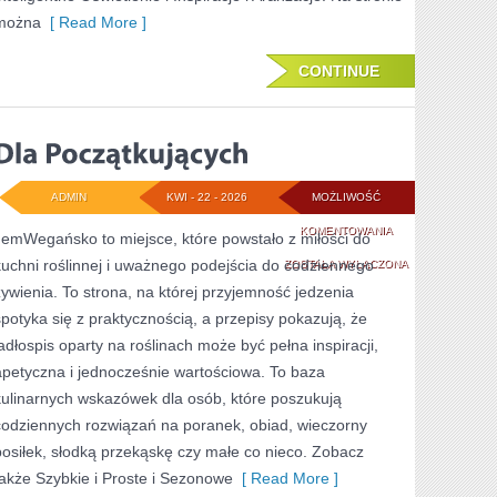
można
[ Read More ]
CONTINUE
ADMIN
KWI - 22 - 2026
MOŻLIWOŚĆ
DLA
KOMENTOWANIA
JemWegańsko to miejsce, które powstało z miłości do
kuchni roślinnej i uważnego podejścia do codziennego
POCZĄTKUJĄCYCH
ZOSTAŁA WYŁĄCZONA
żywienia. To strona, na której przyjemność jedzenia
spotyka się z praktycznością, a przepisy pokazują, że
jadłospis oparty na roślinach może być pełna inspiracji,
apetyczna i jednocześnie wartościowa. To baza
kulinarnych wskazówek dla osób, które poszukują
codziennych rozwiązań na poranek, obiad, wieczorny
posiłek, słodką przekąskę czy małe co nieco. Zobacz
także Szybkie i Proste i Sezonowe
[ Read More ]