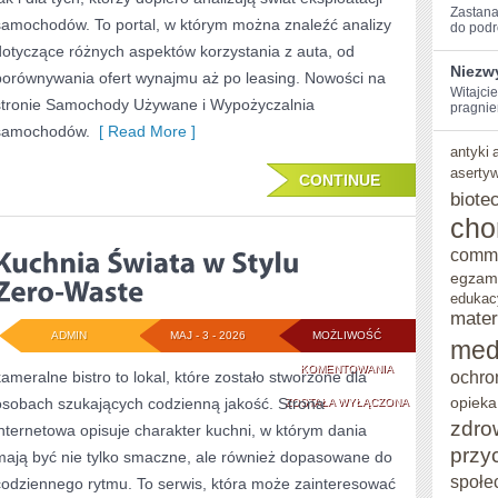
Zastanaw
samochodów. To portal, w którym można znaleźć analizy
do podr
dotyczące różnych aspektów korzystania z auta, od
Niezw
porównywania ofert wynajmu aż po leasing. Nowości na
Witajci
stronie Samochody Używane i Wypożyczalnia
pragnie
samochodów.
[ Read More ]
antyki
aserty
CONTINUE
biote
cho
comm
egzam
edukac
mater
ADMIN
MAJ - 3 - 2026
MOŻLIWOŚĆ
med
KUCHNIA
KOMENTOWANIA
ochro
kameralne bistro to lokal, które zostało stworzone dla
opieka
osobach szukających codzienną jakość. Strona
ŚWIATA
ZOSTAŁA WYŁĄCZONA
zdro
internetowa opisuje charakter kuchni, w którym dania
W
przy
mają być nie tylko smaczne, ale również dopasowane do
STYLU
społe
codziennego rytmu. To serwis, która może zainteresować