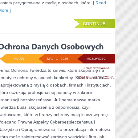
została przygotowana z myślą o osobach, które
[ Read
More ]
CONTINUE
ADMIN
MAJ - 1 - 2026
MOŻLIWOŚĆ
OCHRONA
KOMENTOWANIA
Firma Ochrona Twierdza to serwis, które skupia się na
tematyce ochrony w sposób konkretny. Strona została
DANYCH
ZOSTAŁA WYŁĄCZONA
zaprojektowana z myślą o osobach, firmach i instytucjach,
OSOBOWYCH
które oczekują profesjonalnej pomocy w zakresie
organizacji bezpieczeństwa. Już sama nazwa marka
Twierdza budzi skojarzenia z odpornością, czyli
wartościami, które w branży ochrony mają kluczową rolę.
Polecam: Prawne Aspekty Cyberbezpieczeństwa i
Narzędzia i Oprogramowanie. To prezentacja internetowa,
która może zainteresować zarówno właścicieli firm, jak i