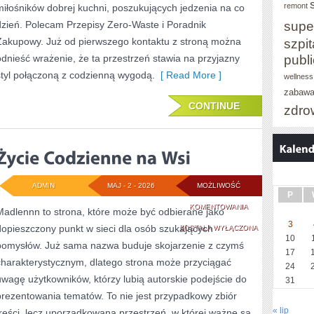
ZERO-
remont
miłośników dobrej kuchni, poszukujących jedzenia na co
supe
dzień. Polecam Przepisy Zero-Waste i Poradnik
WASTE
Zakupowy. Już od pierwszego kontaktu z stroną można
szpit
publ
odnieść wrażenie, że ta przestrzeń stawia na przyjazny
styl połączoną z codzienną wygodą.
[ Read More ]
wellness
zabaw
CONTINUE
zdro
ADMIN
MAJ - 2 - 2026
MOŻLIWOŚĆ
P
ŻYCIE
KOMENTOWANIA
Madlennn to strona, które może być odbierane jako
3
dopieszczony punkt w sieci dla osób szukających
CODZIENNE
ZOSTAŁA WYŁĄCZONA
10
pomysłów. Już sama nazwa buduje skojarzenie z czymś
NA
17
charakterystycznym, dlatego strona może przyciągać
24
WSI
uwagę użytkowników, którzy lubią autorskie podejście do
31
prezentowania tematów. To nie jest przypadkowy zbiór
« lip
treści, lecz uporządkowana przestrzeń, w której ważne są