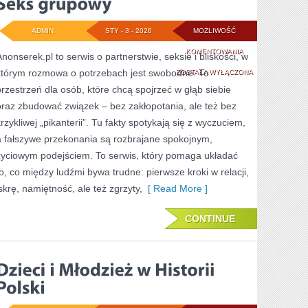
ADMIN
STY - 3 - 2026
MOŻLIWOŚĆ
SEKS
KOMENTOWANIA
Anonserek.pl to serwis o partnerstwie, seksie i bliskości, w
którym rozmowa o potrzebach jest swobodne. To
GRUPOWY
ZOSTAŁA WYŁĄCZONA
przestrzeń dla osób, które chcą spojrzeć w głąb siebie
oraz zbudować związek – bez zakłopotania, ale też bez
krzykliwej „pikanterii”. Tu fakty spotykają się z wyczuciem,
a fałszywe przekonania są rozbrajane spokojnym,
życiowym podejściem. To serwis, który pomaga układać
to, co między ludźmi bywa trudne: pierwsze kroki w relacji,
iskrę, namiętność, ale też zgrzyty,
[ Read More ]
CONTINUE