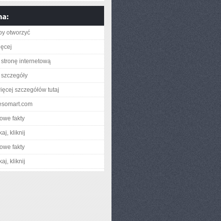
aby otworzyć
ięcej
stronę internetową
 szczegóły
ięcej szczegółów tutaj
wesomart.com
owe fakty
aj, kliknij
owe fakty
aj, kliknij