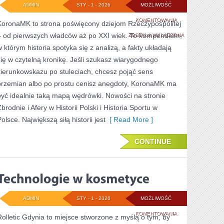
ADMIN
STY - 1 - 2026
MOŻLIWOŚĆ
DZIECI
KOMENTOWANIA
KoronaMK to strona poświęcony dziejom Rzeczypospolitej
– od pierwszych władców aż po XXI wiek. To kompendium,
I
ZOSTAŁA WYŁĄCZONA
w którym historia spotyka się z analizą, a fakty układają
MŁODZIEŻ
się w czytelną kronikę. Jeśli szukasz wiarygodnego
W
kierunkowskazu po stuleciach, chcesz pojąć sens
HISTORII
przemian albo po prostu cenisz anegdoty, KoronaMK ma
być idealnie taką mapą wędrówki. Nowości na stronie
POLSKI
brodnie i Afery w Historii Polski i Historia Sportu w
olsce. Największą siłą historii jest
[ Read More ]
CONTINUE
ADMIN
STY - 1 - 2026
MOŻLIWOŚĆ
TECHNOLOGIE
KOMENTOWANIA
Rolletic Gdynia to miejsce stworzone z myślą o tym, by