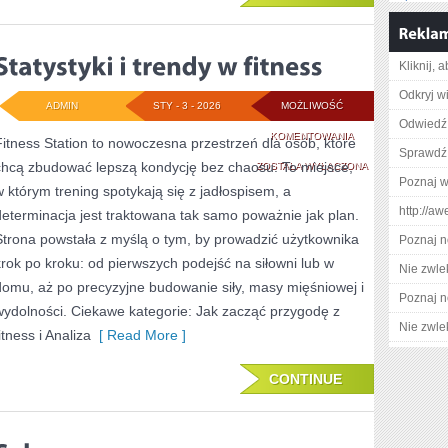
Kliknij, 
Odkryj w
ADMIN
STY - 3 - 2026
MOŻLIWOŚĆ
Odwiedź 
STATYSTYKI
KOMENTOWANIA
Fitness Station to nowoczesna przestrzeń dla osób, które
Sprawdź
chcą zbudować lepszą kondycję bez chaosu. To miejsce,
I
ZOSTAŁA WYŁĄCZONA
Poznaj w
w którym trening spotykają się z jadłospisem, a
TRENDY
http://a
determinacja jest traktowana tak samo poważnie jak plan.
W
Strona powstała z myślą o tym, by prowadzić użytkownika
Poznaj n
FITNESS
krok po kroku: od pierwszych podejść na siłowni lub w
Nie zwlek
domu, aż po precyzyjne budowanie siły, masy mięśniowej i
Poznaj n
wydolności. Ciekawe kategorie: Jak zacząć przygodę z
Nie zwlek
itness i Analiza
[ Read More ]
CONTINUE