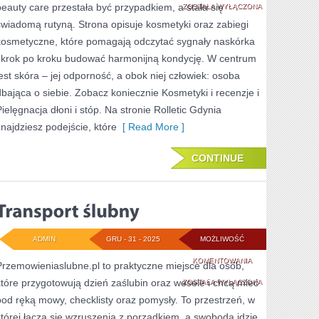
beauty care przestała być przypadkiem, a stała się
W
ZOSTAŁA WYŁĄCZONA
świadomą rutyną. Strona opisuje kosmetyki oraz zabiegi
KOSMETYCE
kosmetyczne, które pomagają odczytać sygnały naskórka
i krok po kroku budować harmonijną kondycję. W centrum
jest skóra – jej odporność, a obok niej człowiek: osoba
dbająca o siebie. Zobacz koniecznie Kosmetyki i recenzje i
Pielęgnacja dłoni i stóp. Na stronie Rolletic Gdynia
znajdziesz podejście, które
[ Read More ]
CONTINUE
ADMIN
GRU - 31 - 2025
MOŻLIWOŚĆ
TRANSPORT
KOMENTOWANIA
Przemowieniaslubne.pl to praktyczne miejsce dla osób,
które przygotowują dzień zaślubin oraz wesele i chcą mieć
ŚLUBNY
ZOSTAŁA WYŁĄCZONA
pod ręką mowy, checklisty oraz pomysły. To przestrzeń, w
której łączą się wzruszenia z porządkiem, a swoboda idzie