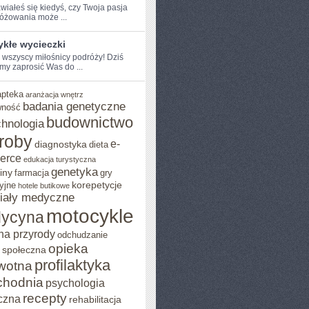
iałeś się kiedyś, czy Twoja⁢ pasja⁤
óżowania ‌może ...
ykłe wycieczki
e wszyscy miłośnicy podróży! Dziś​
my zaprosić Was do ...
apteka
aranżacja wnętrz
badania genetyczne
wność
budownictwo
chnologia
roby
e-
diagnostyka
dieta
erce
edukacja turystyczna
genetyka
iny
farmacja
gry
korepetycje
yjne
hotele butikowe
iały medyczne
motocykle
ycyna
na przyrody
odchudzanie
opieka
 społeczna
profilaktyka
wotna
chodnia
psychologia
recepty
czna
rehabilitacja