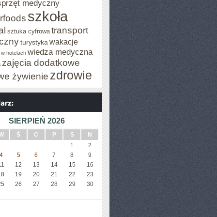
sprzęt medyczny
szkoła
rfoods
al
transport
sztuka cyfrowa
iczny
wakacje
turystyka
wiedza medyczna
 w hotelach
zajęcia dodatkowe
a
zdrowie
we żywienie
SIERPIEŃ 2026
W
Ś
C
P
S
N
1
2
4
5
6
7
8
9
11
12
13
14
15
16
18
19
20
21
22
23
25
26
27
28
29
30