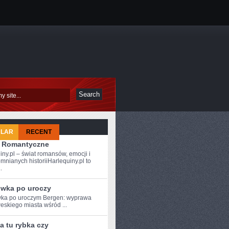
ULAR
RECENT
 i Romantyczne
iny.pl – świat romansów, emocji i
mnianych historiiHarlequiny.pl to
A
.
wka po uroczy
a⁤ po ‍uroczym Bergen: ⁣wyprawa
weskiego miasta wśród ...
a tu rybka czy