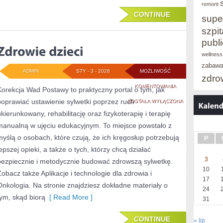
remont
CONTINUE
supe
szpit
publ
wellness
zabaw
ADMIN
STY - 3 - 2026
MOŻLIWOŚĆ
zdro
ZDROWIE
KOMENTOWANIA
Korekcja Wad Postawy to praktyczny portal o tym, jak
poprawiać ustawienie sylwetki poprzez ruch
DZIECI
ZOSTAŁA WYŁĄCZONA
ukierunkowany, rehabilitację oraz fizykoterapię i terapię
manualną w ujęciu edukacyjnym. To miejsce powstało z
myślą o osobach, które czują, że ich kręgosłup potrzebują
P
lepszej opieki, a także o tych, którzy chcą działać
3
bezpiecznie i metodycznie budować zdrowszą sylwetkę.
10
Zobacz także Aplikacje i technologie dla zdrowia i
17
Onkologia. Na stronie znajdziesz dokładne materiały o
24
tym, skąd biorą
[ Read More ]
31
CONTINUE
« lip