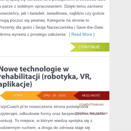
w parze z solidnym opracowaniem. Dzięki temu zarówno
nowożeńcy, jak i świadek, świadkowa, najbliżsi czy goście
mogą poczuć się pewniej. Kategorie na stronie to
Prezenty dla gości i Sesja Narzeczeńska i Save-the-Date.
Strona wyrasta z prostego założenia:
[ Read More ]
CONTINUE
ADMIN
GRU - 30 - 2025
MOŻLIWOŚĆ
NOWE
KOMENTOWANIA
FizjoCoach.pl to nowoczesna strona poświęcona
fizjoterapii, odbudowie formy oraz bezpiecznemu leczeniu
TECHNOLOGIE
ZOSTAŁA WYŁĄCZONA
kontuzji. To miejsce, w którym wiedza spotyka się z
W
codziennym ruchem, a droga do zdrowia staje się
REHABILITACJI