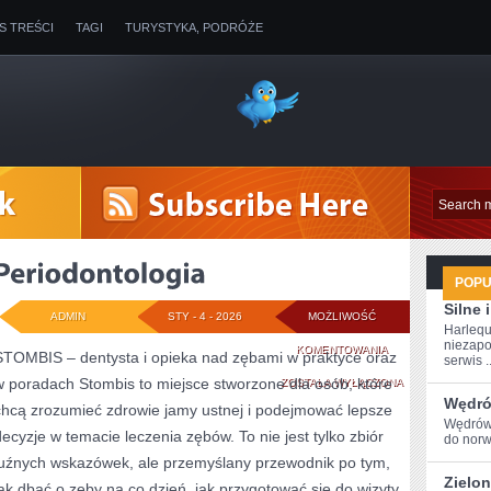
IS TREŚCI
TAGI
TURYSTYKA, PODRÓŻE
POP
Silne
ADMIN
STY - 4 - 2026
MOŻLIWOŚĆ
Harlequ
niezapo
PERIODONTOLOGI
KOMENTOWANIA
STOMBIS – dentysta i opieka nad zębami w praktyce oraz
serwis ..
w poradach Stombis to miejsce stworzone dla osób, które
ZOSTAŁA WYŁĄCZONA
Wędró
chcą zrozumieć zdrowie jamy ustnej i podejmować lepsze
Wędrówk
decyzje w temacie leczenia zębów. To nie jest tylko zbiór
do⁢ nor
luźnych wskazówek, ale przemyślany przewodnik po tym,
Zielon
jak dbać o zęby na co dzień, jak przygotować się do wizyty