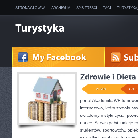
STRONA GŁÓWNA
ARCHIWUM
SPIS TREŚCI
TAGI
TURYSTYKA
ADMIN
CZE - 
portal AkademikaWF to nowo
internetowa, która została st
świadomym stylu życia, powr
nauce. Serwis pełni funkcję 
studentów, sportowców, opie
wszystkich osób zainteresow