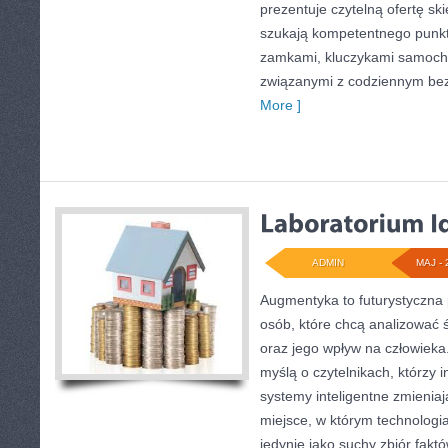
prezentuje czytelną ofertę sk
szukają kompetentnego punkt
zamkami, kluczykami samoch
związanymi z codziennym be
More ]
ADMIN
MAJ - 
Augmentyka to futurystyczna 
osób, które chcą analizować św
oraz jego wpływ na człowieka
myślą o czytelnikach, którzy i
systemy inteligentne zmieniaj
miejsce, w którym technologia
jedynie jako suchy zbiór fakt