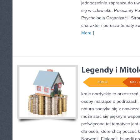
jednocześnie zaprasza do uwa
się w człowieku. Polecamy Por
Psychologia Organizacji. St
charakter i porusza tematy zw
More ]
ADMIN
MAJ - 
kraje nordyckie to przestrzeń,
osoby marzące o podróżach. 
natura spotyka się z nowocze
może stać się pięknym wspo
poświęcona tej tematyce jes
dla osób, które chcą poczuć kl
Norwegii, Finlandii, Islandii 