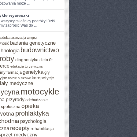
óżowania ‌może ...
ykłe wycieczki
e wszyscy miłośnicy podróży! Dziś​
my zaprosić Was do ...
apteka
aranżacja wnętrz
badania genetyczne
wność
budownictwo
chnologia
roby
e-
diagnostyka
dieta
erce
edukacja turystyczna
genetyka
iny
farmacja
gry
korepetycje
yjne
hotele butikowe
iały medyczne
motocykle
ycyna
na przyrody
odchudzanie
opieka
 społeczna
profilaktyka
wotna
chodnia
psychologia
recepty
czna
rehabilitacja
sprzęt medyczny