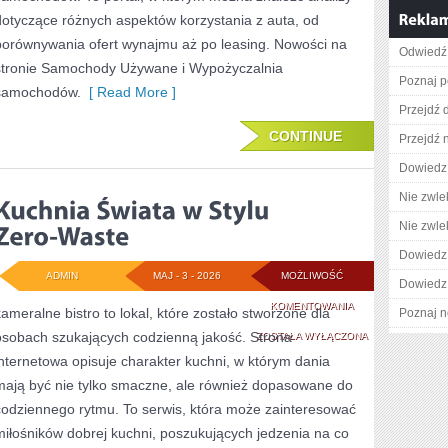
dotyczące różnych aspektów korzystania z auta, od
porównywania ofert wynajmu aż po leasing. Nowości na
Odwiedź 
stronie Samochody Używane i Wypożyczalnia
Poznaj p
samochodów.
[ Read More ]
Przejdź d
CONTINUE
Przejdź 
Dowiedz 
Nie zwlek
Nie zwlek
Dowiedz 
ADMIN
MAJ - 3 - 2026
MOŻLIWOŚĆ
Dowiedz 
KUCHNIA
KOMENTOWANIA
kameralne bistro to lokal, które zostało stworzone dla
Poznaj n
osobach szukających codzienną jakość. Strona
ŚWIATA
ZOSTAŁA WYŁĄCZONA
internetowa opisuje charakter kuchni, w którym dania
W
mają być nie tylko smaczne, ale również dopasowane do
STYLU
codziennego rytmu. To serwis, która może zainteresować
ZERO-
miłośników dobrej kuchni, poszukujących jedzenia na co