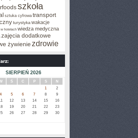
szkoła
rfoods
al
transport
sztuka cyfrowa
iczny
wakacje
turystyka
wiedza medyczna
 w hotelach
zajęcia dodatkowe
a
zdrowie
we żywienie
SIERPIEŃ 2026
W
Ś
C
P
S
N
1
2
4
5
6
7
8
9
11
12
13
14
15
16
18
19
20
21
22
23
25
26
27
28
29
30