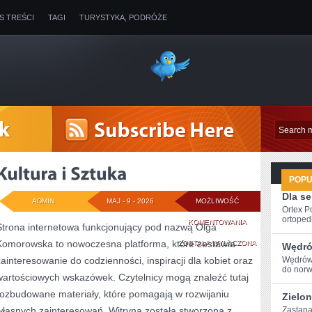
IS TREŚCI
TAGI
TURYSTYKA, PODRÓŻE
POP
Dla s
ADMIN
MAJ - 9 - 2026
MOŻLIWOŚĆ
Ortex P
ortopedi
KULTURA
KOMENTOWANIA
Strona internetowa funkcjonujący pod nazwą Olga
Komorowska to nowoczesna platforma, które zestawia
I
ZOSTAŁA WYŁĄCZONA
Wędró
zainteresowanie do codzienności, inspiracji dla kobiet oraz
Wędrówk
SZTUKA
do⁢ nor
wartościowych wskazówek. Czytelnicy mogą znaleźć tutaj
rozbudowane materiały, które pomagają w rozwijaniu
Zielon
własnych zainteresowań. Witryna została stworzona z
Zastanaw