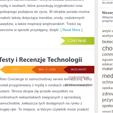
do podr
myślą o osobach, które poszukują oryginalności oraz
spokojnego podejścia do życia. W obrębie portalu można
Niezw
znaleźć teksty dotyczące trendów, urody, codziennych
Witajci
pragnie
nawyków, a także inspiracji wnętrzarskich. Treści są
tworzone w sposób przystępny, dzięki
[ Read More ]
antyki
aserty
CONTINUE
biote
cho
comm
egzam
edukac
mater
ADMIN
MAJ - 6 - 2026
MOŻLIWOŚĆ
med
TESTY
KOMENTOWANIA
Moto Concierge to samochodowy serwis tematyczny, który
ochro
został przygotowany z myślą o osobach zainteresowanych
I
ZOSTAŁA WYŁĄCZONA
opieka
autami. Strona skupia się przede wszystkim na
RECENZJE
zdro
konkretnych wskazówkach związanych z sprzedażą
przy
TECHNOLOGII
samochodów, zwłaszcza tych dostępnych na rynku z
społe
drugiej ręki. To miejsce, w którym czytelnik może znaleźć
remont