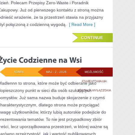
dzień. Polecam Przepisy Zero-Waste i Poradnik
WASTE
Zakupowy. Już od pierwszego kontaktu z stroną można
odnieść wrażenie, że ta przestrzeń stawia na przyjazny
styl połączoną z codzienną wygodą.
[ Read More ]
CONTINUE
ADMIN
MAJ - 2 - 2026
MOŻLIWOŚĆ
ŻYCIE
KOMENTOWANIA
Madlennn to strona, które może być odbierane jako
dopieszczony punkt w sieci dla osób szukających
CODZIENNE
ZOSTAŁA WYŁĄCZONA
pomysłów. Już sama nazwa buduje skojarzenie z czymś
NA
charakterystycznym, dlatego strona może przyciągać
WSI
uwagę użytkowników, którzy lubią autorskie podejście do
prezentowania tematów. To nie jest przypadkowy zbiór
treści, lecz uporządkowana przestrzeń, w której ważne są
zarówno przejrzystość, jak i wartość publikowanych