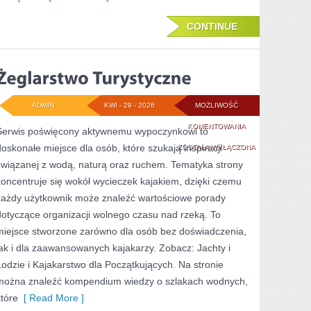
CONTINUE
ADMIN
KWI - 29 - 2026
MOŻLIWOŚĆ
ŻEGLARSTWO
KOMENTOWANIA
Serwis poświęcony aktywnemu wypoczynkowi to
doskonałe miejsce dla osób, które szukają inspiracji
TURYSTYCZNE
ZOSTAŁA WYŁĄCZONA
związanej z wodą, naturą oraz ruchem. Tematyka strony
koncentruje się wokół wycieczek kajakiem, dzięki czemu
każdy użytkownik może znaleźć wartościowe porady
dotyczące organizacji wolnego czasu nad rzeką. To
miejsce stworzone zarówno dla osób bez doświadczenia,
jak i dla zaawansowanych kajakarzy. Zobacz: Jachty i
Łodzie i Kajakarstwo dla Początkujących. Na stronie
można znaleźć kompendium wiedzy o szlakach wodnych,
które
[ Read More ]