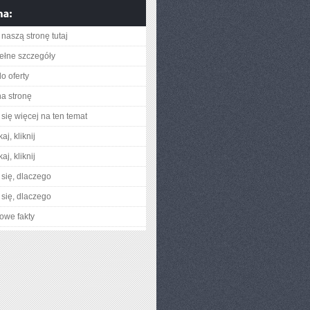
naszą stronę tutaj
ełne szczegóły
o oferty
na stronę
się więcej na ten temat
aj, kliknij
aj, kliknij
się, dlaczego
się, dlaczego
owe fakty