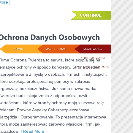
More ]
CONTINUE
ADMIN
MAJ - 1 - 2026
MOŻLIWOŚĆ
OCHRONA
KOMENTOWANIA
Firma Ochrona Twierdza to serwis, które skupia się na
tematyce ochrony w sposób konkretny. Strona została
DANYCH
ZOSTAŁA WYŁĄCZONA
zaprojektowana z myślą o osobach, firmach i instytucjach,
OSOBOWYCH
które oczekują profesjonalnej pomocy w zakresie
organizacji bezpieczeństwa. Już sama nazwa marka
Twierdza budzi skojarzenia z odpornością, czyli
wartościami, które w branży ochrony mają kluczową rolę.
Polecam: Prawne Aspekty Cyberbezpieczeństwa i
Narzędzia i Oprogramowanie. To prezentacja internetowa,
która może zainteresować zarówno właścicieli firm, jak i
zarządców
[ Read More ]