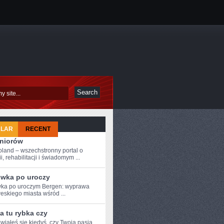
ULAR
RECENT
eniorów
oland – wszechstronny portal o
i, rehabilitacji i świadomym ...
wka po uroczy
a⁤ po ‍uroczym Bergen: ⁣wyprawa
weskiego miasta wśród ...
a tu rybka czy
iałeś się kiedyś, czy Twoja⁢ pasja⁤