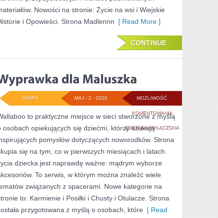
materiałów. Nowości na stronie: Życie na wsi i Wiejskie
Historie i Opowieści. Strona Madlennn
[ Read More ]
CONTINUE
ADMIN
MAJ - 2 - 2026
MOŻLIWOŚĆ
WYPRAWKA
KOMENTOWANIA
Wallaboo to praktyczne miejsce w sieci stworzone z myślą
o osobach opiekujących się dziećmi, którzy szukają
DLA
ZOSTAŁA WYŁĄCZONA
inspirujących pomysłów dotyczących noworodków. Strona
MALUSZKA
skupia się na tym, co w pierwszych miesiącach i latach
życia dziecka jest naprawdę ważne: mądrym wyborze
akcesoriów. To serwis, w którym można znaleźć wiele
tematów związanych z spacerami. Nowe kategorie na
tronie to: Karmienie i Posiłki i Chusty i Otulacze. Strona
została przygotowana z myślą o osobach, które
[ Read