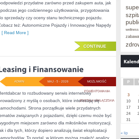
podpowiedzi przydatne zarówno przed zakupem auta, jak
supe
i podczas jego codziennego użytkowania, przygotowania
szpit
do sprzedaży czy oceny stanu technicznego pojazdu.
publ
Zobacz też: Autonomiczne Pojazdy i Innowacyjne Napędy
wellness
[ Read More ]
zabaw
zdro
CONTINUE
ADMIN
MAJ - 5 - 2026
MOŻLIWOŚĆ
P
LEASING
KOMENTOWANIA
Rentdabcar to rozbudowany serwis internetowy
3
prowadzony z myślą o osobach, które interesują się
I
ZOSTAŁA WYŁĄCZONA
10
17
samochodami. Strona porządkuje wiele przydatnych
FINANSOWANIE
24
tematów związanych z pojazdami, dzięki czemu może być
31
wygodnym miejscem zarówno dla miłośników motoryzacji,
ak i dla tych, którzy dopiero analizują świat eksploatacji
« lip
samochodów. To portal, w którym można znaleźć analizy